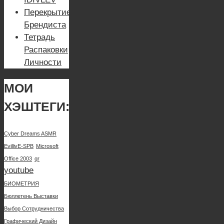
Перекрытие
Брендиста
Тетрадь
Распаковки
Личности
МОИ
ХЭШТЕГИ:
Cyber Dreams ASMR
EvillivE-SPB
Microsoft
Office 2003
qr
youtube
БИОМЕТРИЯ
Бюллетень Выставки
Выбор Сотрудничества
Графический Дизайн