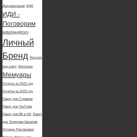
Документация
ИДА
ИДИ -
Поговорим
КИБЕРАНДРЕИЧ
Личный
Бренд
Логотип
под ключ
Логотипы
Мемуары
Отчеты за 2022 год
Отчеты за 2023 год
Пакет для Cтримов
Пакет для YouTube
Пакет для ВК и ОК
Пакет
для Телеграм Каналов
Тетрадь Распаковки
Услуга
Форма для