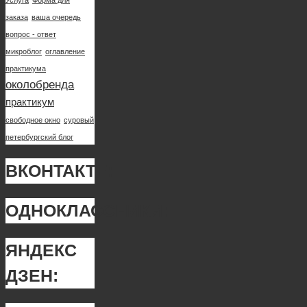
заказа
ваша очередь
вопрос - ответ
микроблог
оглавление
практикума
околобренда
практикум
свободное окно
суровый
петербургский блог
ВКОНТАКТЕ:
ОДНОКЛАССНИКИ:
ЯНДЕКС
ДЗЕН: