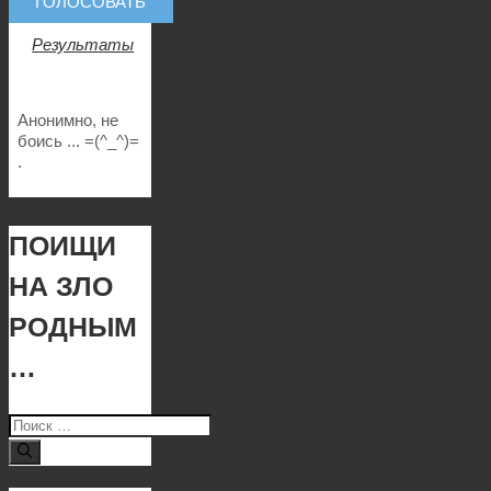
Результаты
Анонимно, не
боись ... =(^_^)=
.
ПОИЩИ
НА ЗЛО
РОДНЫМ
…
Поиск: