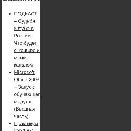
ПОДКАСТ
– Судьба
Ютуба в
России.
Что будет
с Youtube и
моим
каналом
Microsoft
Office 2003
– Запуск
обучающего
модуля
(Вводная
часть)
Практикум
IDIVLEV