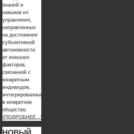
знаний и
навыков их
управления,
направленных
на достижение
субъективной
автономности
от внешних
факторов,
связанной с
конкретным
индивидом,
интегрированным
в конкретное
общество.
(
ПОДРОБНЕЕ...
)
НОВЫЙ