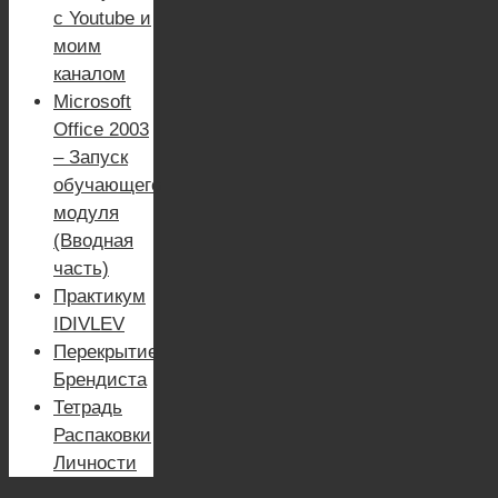
с Youtube и
моим
каналом
Microsoft
Office 2003
– Запуск
обучающего
модуля
(Вводная
часть)
Практикум
IDIVLEV
Перекрытие
Брендиста
Тетрадь
Распаковки
Личности