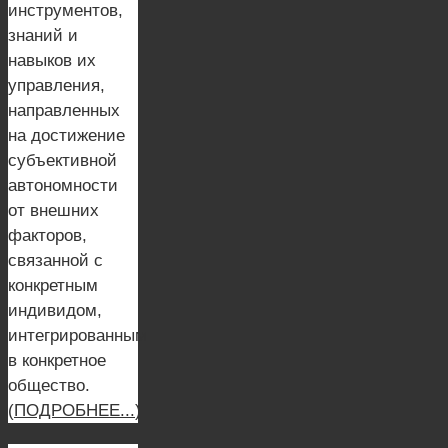
инструментов,
знаний и
навыков их
управления,
направленных
на достижение
субъективной
автономности
от внешних
факторов,
связанной с
конкретным
индивидом,
интегрированным
в конкретное
общество.
(
ПОДРОБНЕЕ...
)