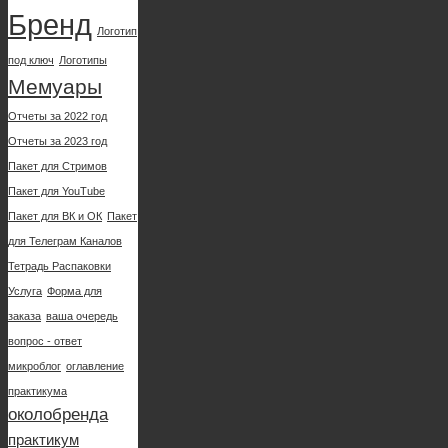
Бренд
Логотип
под ключ
Логотипы
Мемуары
Отчеты за 2022 год
Отчеты за 2023 год
Пакет для Cтримов
Пакет для YouTube
Пакет для ВК и ОК
Пакет
для Телеграм Каналов
Тетрадь Распаковки
Услуга
Форма для
заказа
ваша очередь
вопрос - ответ
микроблог
оглавление
практикума
околобренда
практикум