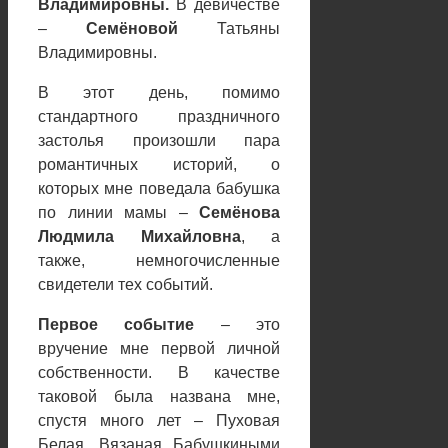
Владимировны.
В девичестве
–
Семёновой
Татьяны
Владимировны.
В этот день, помимо
стандартного праздничного
застолья произошли пара
романтичных историй, о
которых мне поведала бабушка
по линии мамы –
Семёнова
Людмила Михайловна
, а
также, немногочисленные
свидетели тех событий.
Первое событие
– это
вручение мне первой личной
собственности. В качестве
таковой была названа мне,
спустя много лет – Пуховая
Белая, Вязаная Бабушкиными