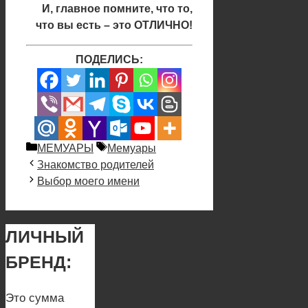
И, главное помните, что то,
что вы есть – это ОТЛИЧНО!
ПОДЕЛИСЬ:
Рубрики
Метки
МЕМУАРЫ
Мемуары
Знакомство родителей
Выбор моего имени
ЛИЧНЫЙ
БРЕНД:
Это сумма