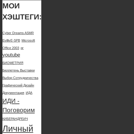
МОИ
ХЭШТЕГИ:
Cyber Dreams ASMR
EvillivE-SPB
Microsoft
Office 2003
qr
youtube
БИОМЕТРИЯ
Бюллетень Выставки
Выбор Сотрудничества
Графический Дизайн
Документация
ИДА
ИДИ -
Поговорим
КИБЕРАНДРЕИЧ
Личный