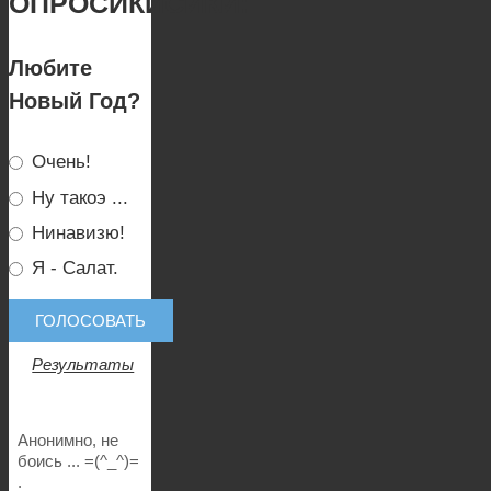
ОПРОСИКИСИКИ:
Любите
Новый Год?
Очень!
Ну такоэ ...
Нинавизю!
Я - Салат.
Результаты
Анонимно, не
боись ... =(^_^)=
.