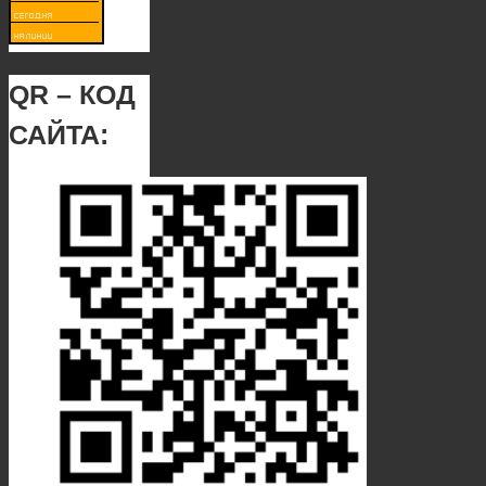
QR – КОД
САЙТА: